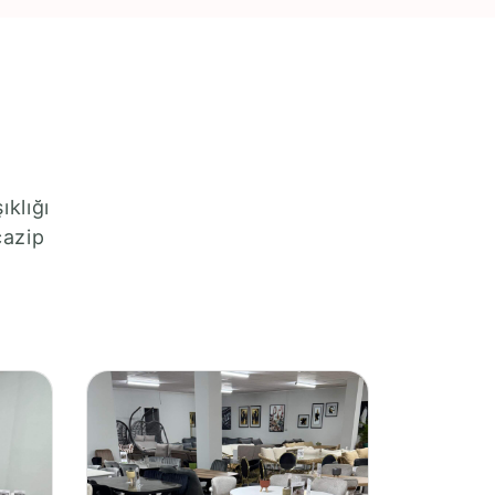
ıklığı
cazip