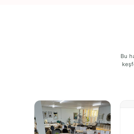
Bu ha
keşf