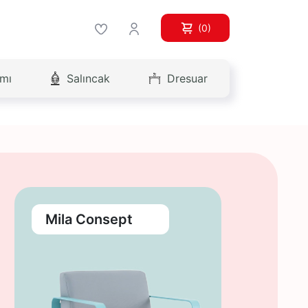
(0)
ımı
Salıncak
Dresuar
Mila Consept