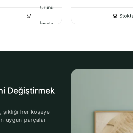
Ürünü
Stokt
İncele
ni Değiştirmek
, şıklığı her köşeye
n en uygun parçalar